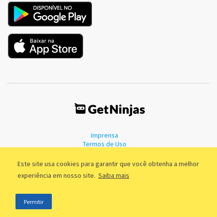
Imprensa
Termos de Uso
Política de Privacidade
Este site usa cookies para garantir que você obtenha a melhor
experiência em nosso site.
Saiba mais
©2011 - 2026, GetNinjas LTDA. CNPJ 55.744.877/0001-89 - Rua Dr.
Permitir
Fernandes Coelho, 85 - 3º andar - São Paulo/SP - Brasil