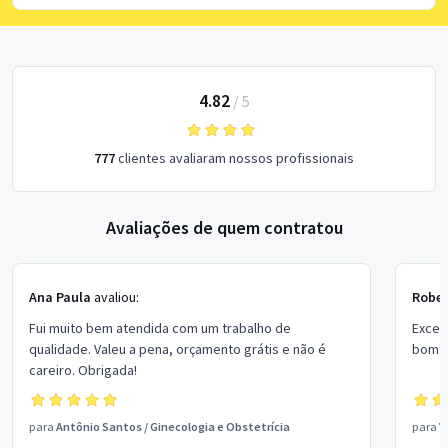
4.82
/
5
777
clientes avaliaram nossos profissionais
Avaliações de quem contratou
Ana Paula
avaliou:
Rober
Fui muito bem atendida com um trabalho de
Excel
qualidade. Valeu a pena, orçamento grátis e não é
bom p
careiro. Obrigada!
para
Antônio Santos
/
Ginecologia e Obstetrícia
para
V