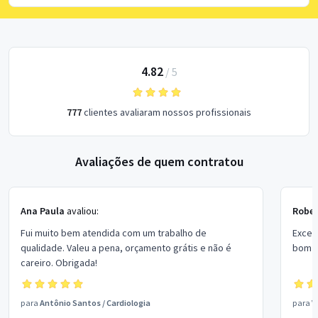
4.82
/
5
777
clientes avaliaram nossos profissionais
Avaliações de quem contratou
Ana Paula
avaliou:
Rober
Fui muito bem atendida com um trabalho de
Excel
qualidade. Valeu a pena, orçamento grátis e não é
bom p
careiro. Obrigada!
para
Antônio Santos
/
Cardiologia
para
V