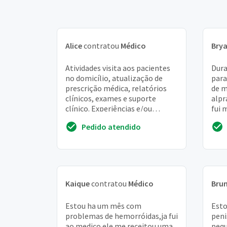
Alice
contratou
Médico
Bry
Atividades visita aos pacientes
Dura
no domicílio, atualização de
para
prescrição médica, relatórios
de 
clínicos, exames e suporte
alpr
clínico. Experiências e/ou
fui 
qualificaçõ necessário possuir
nova
Pedido atendido
registro no...
para
Kaique
contratou
Médico
Bru
Estou ha um mês com
Est
problemas de hemorróidas,ja fui
peni
ao medico ele me receitou uma
pequ