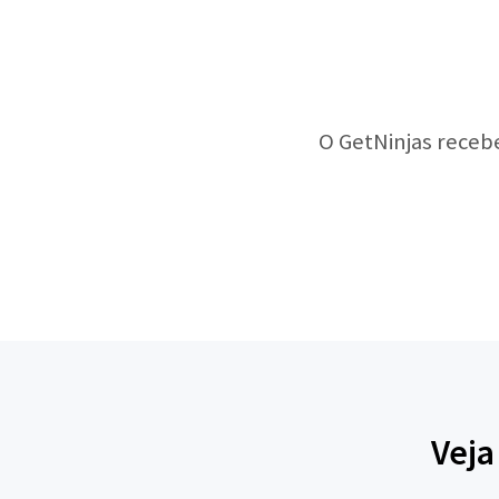
O GetNinjas receb
Veja