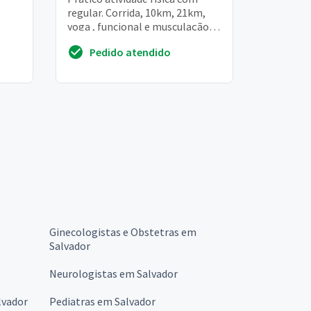
regular. Corrida, 10km, 21km,
yoga , funcional e musculação.
Gostaria de avaliar hormônios,
Pedido atendido
vitaminas para m...
Ginecologistas e Obstetras em
Salvador
Neurologistas em Salvador
lvador
Pediatras em Salvador