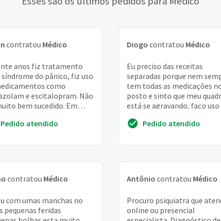
Esses são os últimos pedidos para Médico
an
contratou
Médico
Diogo
contratou
Médico
nte anos fiz tratamento
Eu preciso das receitas
 síndrome do pânico, fiz uso
separadas porque nem sem
medicamentos como
tem todas as medicações n
azolam e escitalopram. Não
posto e sinto que meu quad
muito bem sucedido. Em
está se agravando, faço uso
 consulta foram trocados
mais de 7 3 cp de 25mg 2 cp 
Pedido atendido
Pedido atendido
 clonazepam e ...
2mg 6 cp de 50mg ...
no
contratou
Médico
Antônio
contratou
Médico
ou com umas manchas no
Procuro psiquiatra que aten
s pequenas feridas
online ou presencial
enas bolhas esta muito
especialista. Diagnóstico de