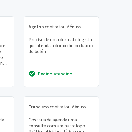
Agatha
contratou
Médico
Preciso de uma dermatologista
pre
que atenda a domicilio no bairro
o
do belém
ro
 há
de
Pedido atendido
Francisco
contratou
Médico
da
Gostaria de agenda uma
consulta com um nutrologo.
Prático atividade física com