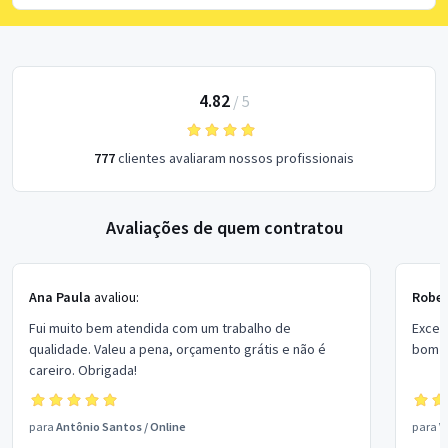
4.82
/
5
777
clientes avaliaram nossos profissionais
Avaliações de quem contratou
Ana Paula
avaliou:
Rober
Fui muito bem atendida com um trabalho de
Excel
qualidade. Valeu a pena, orçamento grátis e não é
bom p
careiro. Obrigada!
para
Antônio Santos
/
Online
para
V