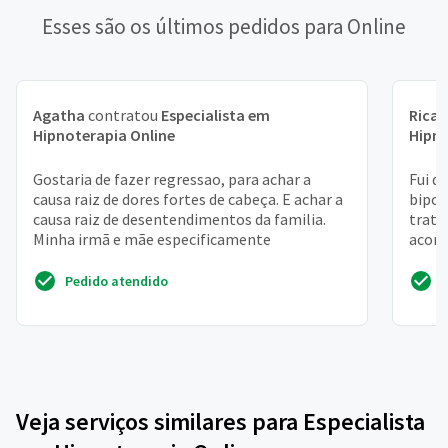
Esses são os últimos pedidos para Online
Agatha
contratou
Especialista em
Rica
Hipnoterapia Online
Hipno
Gostaria de fazer regressao, para achar a
Fui d
causa raiz de dores fortes de cabeça. E achar a
bipol
causa raiz de desentendimentos da familia.
trat
Minha irmã e mãe especificamente
acomp
recen
Pedido atendido
Veja serviços similares para Especialista