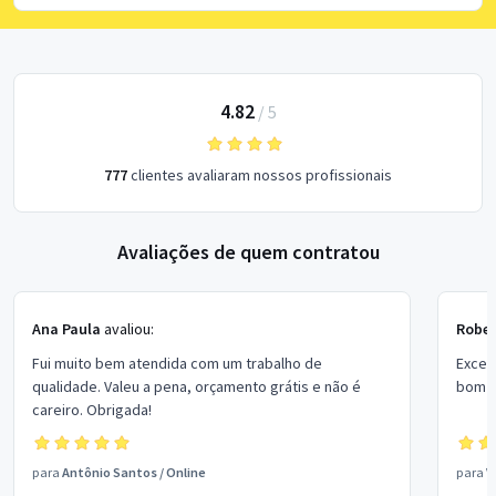
4.82
/
5
777
clientes avaliaram nossos profissionais
Avaliações de quem contratou
Ana Paula
avaliou:
Rober
Fui muito bem atendida com um trabalho de
Excel
qualidade. Valeu a pena, orçamento grátis e não é
bom p
careiro. Obrigada!
para
Antônio Santos
/
Online
para
V