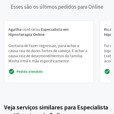
Esses são os últimos pedidos para Online
Agatha
contratou
Especialista em
Rica
Hipnoterapia Online
Hipno
Gostaria de fazer regressao, para achar a
Fui d
causa raiz de dores fortes de cabeça. E achar a
bipol
causa raiz de desentendimentos da familia.
trat
Minha irmã e mãe especificamente
acomp
recen
Pedido atendido
Veja serviços similares para Especialista