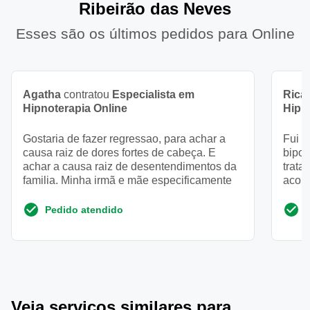
Ribeirão das Neves
Esses são os últimos pedidos para Online
Agatha
contratou
Especialista em
Rica
Hipnoterapia Online
Hipn
Gostaria de fazer regressao, para achar a
Fui d
causa raiz de dores fortes de cabeça. E
bipol
achar a causa raiz de desentendimentos da
trat
familia. Minha irmã e mãe especificamente
acom
e rec
Pedido atendido
Veja serviços similares para