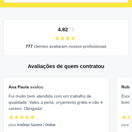
4.82
/
5
777
clientes avaliaram nossos profissionais
Avaliações de quem contratou
Ana Paula
avaliou:
Rober
Fui muito bem atendida com um trabalho de
Excel
qualidade. Valeu a pena, orçamento grátis e não é
bom 
careiro. Obrigada!
para
Antônio Santos
/
Online
para
V