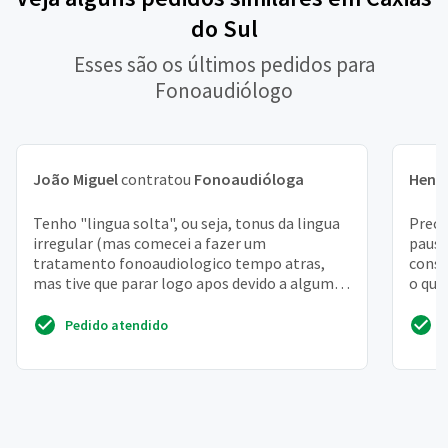
do Sul
Esses são os últimos pedidos para
Fonoaudiólogo
João Miguel
contratou
Fonoaudióloga
Henr
Tenho "lingua solta", ou seja, tonus da lingua
Preci
irregular (mas comecei a fazer um
pausa
tratamento fonoaudiologico tempo atras,
conse
mas tive que parar logo apos devido a algumas
o que
circustancias )
estão
Pedido atendido