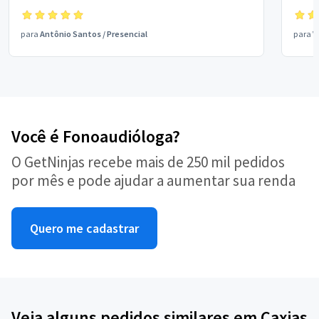
para
Antônio Santos
/
Presencial
para
V
Você é Fonoaudióloga?
O GetNinjas recebe mais de 250 mil pedidos
por mês e pode ajudar a aumentar sua renda
Quero me cadastrar
Veja alguns pedidos similares em Caxias