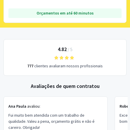
Orçamentos em até 60 minutos
4.82
/
5
777
clientes avaliaram nossos profissionais
Avaliações de quem contratou
Ana Paula
avaliou:
Rober
Fui muito bem atendida com um trabalho de
Excel
qualidade. Valeu a pena, orçamento grátis e não é
bom p
careiro. Obrigada!