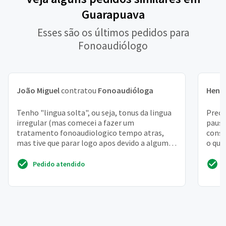
Guarapuava
Esses são os últimos pedidos para
Fonoaudiólogo
João Miguel
contratou
Fonoaudióloga
Henr
Tenho "lingua solta", ou seja, tonus da lingua
Preci
irregular (mas comecei a fazer um
pausa
tratamento fonoaudiologico tempo atras,
conse
mas tive que parar logo apos devido a algumas
o que
circustancias )
estão
Pedido atendido