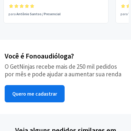
para
Antônio Santos
/
Presencial
para
V
Você é Fonoaudióloga?
O GetNinjas recebe mais de 250 mil pedidos
por mês e pode ajudar a aumentar sua renda
Quero me cadastrar
Veja alguns pedidos similares em