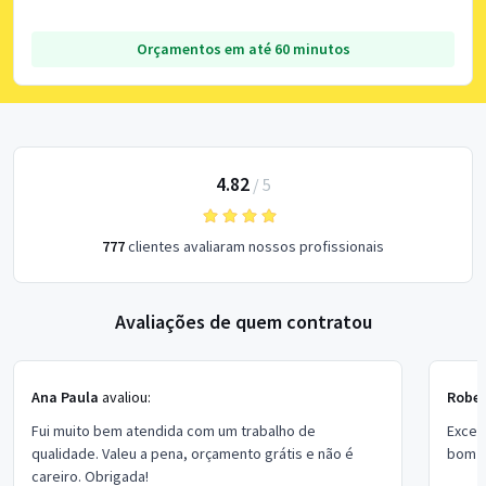
Orçamentos em até 60 minutos
4.82
/
5
777
clientes avaliaram nossos profissionais
Avaliações de quem contratou
Ana Paula
avaliou:
Rober
Fui muito bem atendida com um trabalho de
Excel
qualidade. Valeu a pena, orçamento grátis e não é
bom p
careiro. Obrigada!