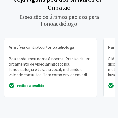
Cubatao
Esses são os últimos pedidos para
Fonoaudiólogo
Ana Lívia
contratou
Fonoaudióloga
Mari
Boa tarde! meu nome é noeme. Preciso de um
Olá t
orçamento de videolaringoscopia,
dicçã
fonodiaulogia e terapia vocal, incluindo o
melho
valor de consultas. Tem como enviar em pdf?
busca
noemesl1@ hotmail. Com s...
Pedido atendido