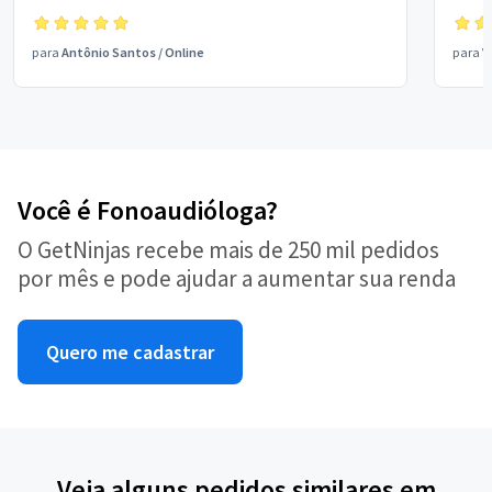
para
Antônio Santos
/
Online
para
V
Você é Fonoaudióloga?
O GetNinjas recebe mais de 250 mil pedidos
por mês e pode ajudar a aumentar sua renda
Quero me cadastrar
Veja alguns pedidos similares em