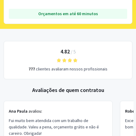
Orçamentos em até 60 minutos
4.82
/
5
777
clientes avaliaram nossos profissionais
Avaliações de quem contratou
Ana Paula
avaliou:
Rober
Fui muito bem atendida com um trabalho de
Excel
qualidade. Valeu a pena, orçamento grátis e não é
bom p
careiro. Obrigada!