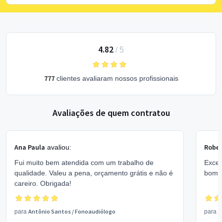
4.82
/
5
777
clientes avaliaram nossos profissionais
Avaliações de quem contratou
Ana Paula
Rober
avaliou:
Fui muito bem atendida com um trabalho de
Excel
qualidade. Valeu a pena, orçamento grátis e não é
bom 
careiro. Obrigada!
Antônio Santos
/
Fonoaudiólogo
V
para
para