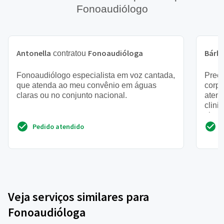
Fonoaudiólogo
Antonella
Fonoaudióloga
Bárb
contratou
Fonoaudiólogo especialista em voz cantada,
Preci
que atenda ao meu convênio em águas
corpo
claras ou no conjunto nacional.
atend
clini
class
Pedido atendido
Veja serviços similares para
Fonoaudióloga