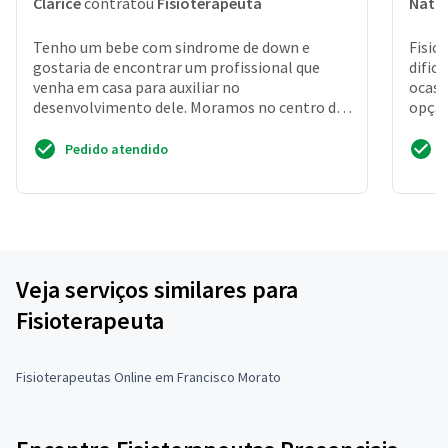
Clarice
contratou
Fisioterapeuta
Natál
Tenho um bebe com sindrome de down e
Fisio
gostaria de encontrar um profissional que
dific
venha em casa para auxiliar no
ocasi
desenvolvimento dele. Moramos no centro de
opção
diadema
cidade
Pedido atendido
Veja serviços similares para
Fisioterapeuta
Fisioterapeutas Online em Francisco Morato