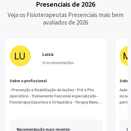
Presenciais de 2026
Veja os Fisioterapeutas Presenciais mais bem
avaliados de 2026
Luiza
0 recomendações
Sobre o profissional
Sobre 
- Prevenção e Reabilitação de lesões - Pré e Pós
Aulas 
operatório - Treinamento Funcional especializado -
incont
Fisioterapia Esportiva e Ortopédica - Terapia Manual
parto.
- Recovery - Saúde do idoso -...
ballet
Recomendação mais recente:
Re