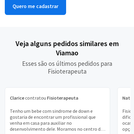
Quero me cadastrar
Veja alguns pedidos similares em
Viamao
Esses são os últimos pedidos para
Fisioterapeuta
Clarice
contratou
Fisioterapeuta
Natál
Tenho um bebe com sindrome de down e
Fisio
gostaria de encontrar um profissional que
dific
venha em casa para auxiliar no
ocasi
desenvolvimento dele. Moramos no centro de
opção