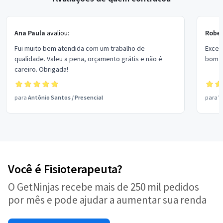
Ana Paula
avaliou:
Rober
Fui muito bem atendida com um trabalho de
Excel
qualidade. Valeu a pena, orçamento grátis e não é
bom p
careiro. Obrigada!
para
Antônio Santos
/
Presencial
para
V
Você é Fisioterapeuta?
O GetNinjas recebe mais de 250 mil pedidos
por mês e pode ajudar a aumentar sua renda