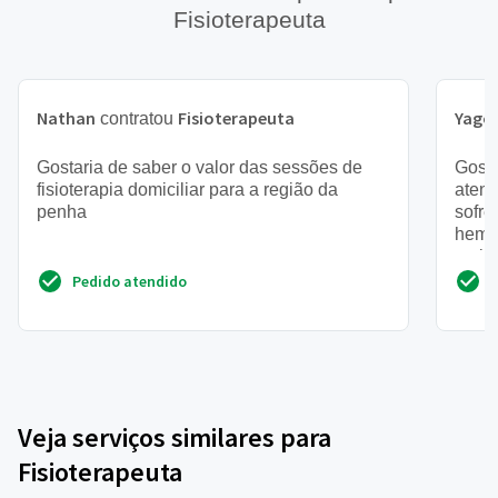
Fisioterapeuta
Nathan
Fisioterapeuta
Yago
contratou
Gostaria de saber o valor das sessões de
Gosta
fisioterapia domiciliar para a região da
atend
penha
sofr
hemor
muita
Pedido atendido
Veja serviços similares para
Fisioterapeuta