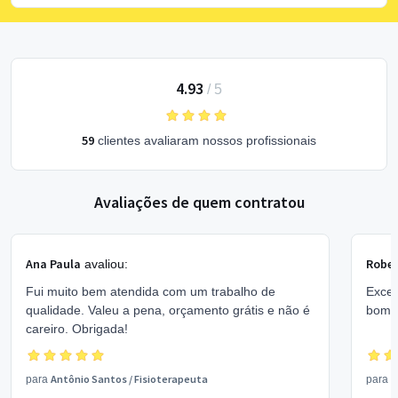
4.93
/
5
59
clientes avaliaram nossos profissionais
Avaliações de quem contratou
Ana Paula
Rober
avaliou:
Fui muito bem atendida com um trabalho de
Excel
qualidade. Valeu a pena, orçamento grátis e não é
bom 
careiro. Obrigada!
Antônio Santos
/
Fisioterapeuta
V
para
para