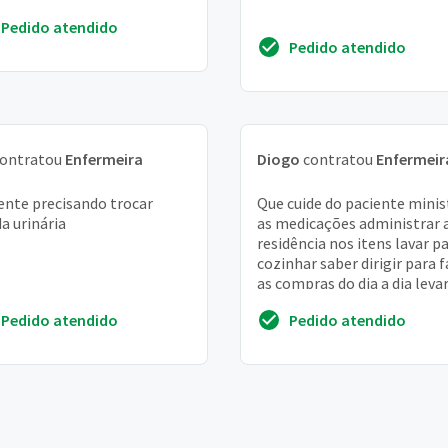
has pelo eletropuntura
Pedido atendido
ha que potencializa as
Pedido atendido
es d...
ontratou
Enfermeira
Diogo
contratou
Enfermeir
ente precisando trocar
Que cuide do paciente minis
a urinária
as medicações administrar 
residência nos itens lavar p
cozinhar saber dirigir para 
as compras do dia a dia leva
médico e dormir no emprego 
Pedido atendido
Pedido atendido