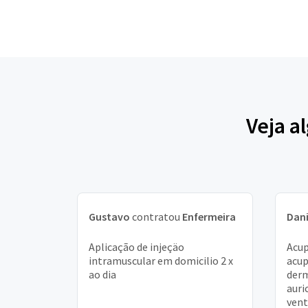
Veja a
Gustavo
contratou
Enfermeira
Dani
Aplicação de injeçäo
Acup
intramuscular em domicilio 2 x
acup
ao dia
derm
auri
vent