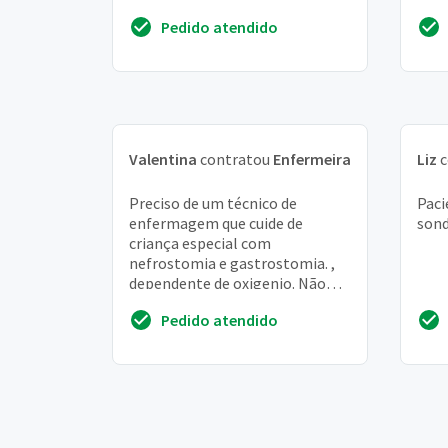
agul
Pedido atendido
haiu
sessõ
Valentina
contratou
Enfermeira
Liz
c
Preciso de um técnico de
Paci
enfermagem que cuide de
sond
criança especial com
nefrostomia e gastrostomia. ,
dependente de oxigenio. Não
precisa dar banho, trocar
Pedido atendido
curativo se necessário, dar
alime...