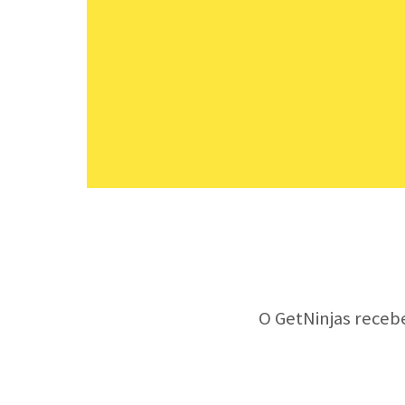
O GetNinjas receb