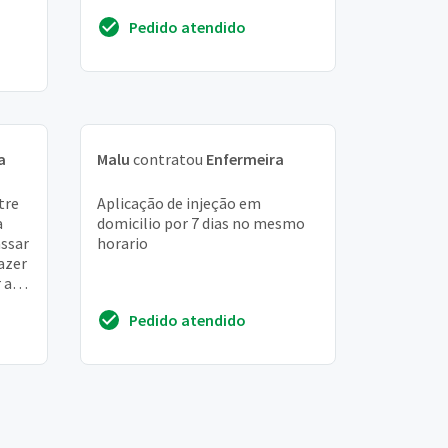
Pedido atendido
a
Malu
contratou
Enfermeira
tre
Aplicação de injeção em
a
domicilio por 7 dias no mesmo
assar
horario
fazer
r ao
...
Pedido atendido