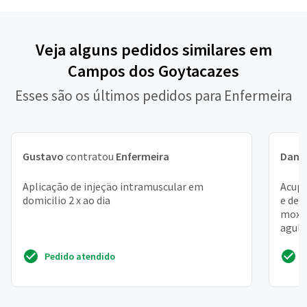
Veja alguns pedidos similares em
Campos dos Goytacazes
Esses são os últimos pedidos para Enfermeira
Gustavo
contratou
Enfermeira
Danil
Aplicação de injeçäo intramuscular em
Acupu
domicilio 2 x ao dia
e der
moxab
agulh
potenc
Pedido atendido