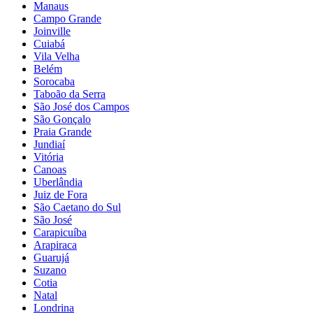
Manaus
Campo Grande
Joinville
Cuiabá
Vila Velha
Belém
Sorocaba
Taboão da Serra
São José dos Campos
São Gonçalo
Praia Grande
Jundiaí
Vitória
Canoas
Uberlândia
Juiz de Fora
São Caetano do Sul
São José
Carapicuíba
Arapiraca
Guarujá
Suzano
Cotia
Natal
Londrina