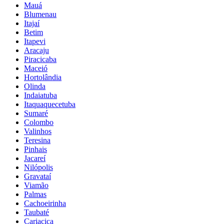
Mauá
Blumenau
Itajaí
Betim
Itapevi
Aracaju
Piracicaba
Maceió
Hortolândia
Olinda
Indaiatuba
Itaquaquecetuba
Sumaré
Colombo
Valinhos
Teresina
Pinhais
Jacareí
Nilópolis
Gravataí
Viamão
Palmas
Cachoeirinha
Taubaté
Cariacica