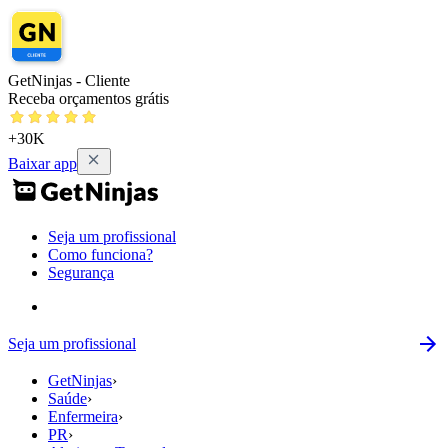
GetNinjas - Cliente
Receba orçamentos grátis
+30K
Baixar app
Seja um profissional
Como funciona?
Segurança
Seja um profissional
GetNinjas
›
Saúde
›
Enfermeira
›
PR
›