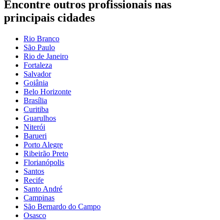
Encontre outros profissionais nas
principais cidades
Rio Branco
São Paulo
Rio de Janeiro
Fortaleza
Salvador
Goiânia
Belo Horizonte
Brasília
Curitiba
Guarulhos
Niterói
Barueri
Porto Alegre
Ribeirão Preto
Florianópolis
Santos
Recife
Santo André
Campinas
São Bernardo do Campo
Osasco