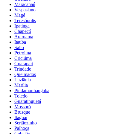
Maracanaú
Vespasiano
Magé
Teresópolis
Ipatinga
Chapecó
Araruama
Itatiba
Salto
Petrolina
Criciúma
Guarapari
Trindade
Queimados
Luziânia
Marília
Pindamonhangaba
Toledo
Guaratinguetá
Mossoró
Brusque
Itaguaí
Sertãozinho
Palhoça
Cubatão