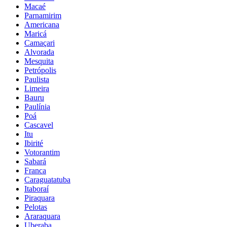
Macaé
Parnamirim
Americana
Maricá
Camaçari
Alvorada
Mesquita
Petrópolis
Paulista
Limeira
Bauru
Paulínia
Poá
Cascavel
Itu
Ibirité
Votorantim
Sabará
Franca
Caraguatatuba
Itaboraí
Piraquara
Pelotas
Araraquara
Uberaba