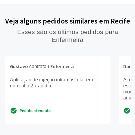
Veja alguns pedidos similares em Recife
Esses são os últimos pedidos para
Enfermeira
Gustavo
Enfermeira
Danil
contratou
Aplicação de injeçäo intramuscular em
Acupu
domicilio 2 x ao dia
estét
moxa
agulh
poten
Pedido atendido