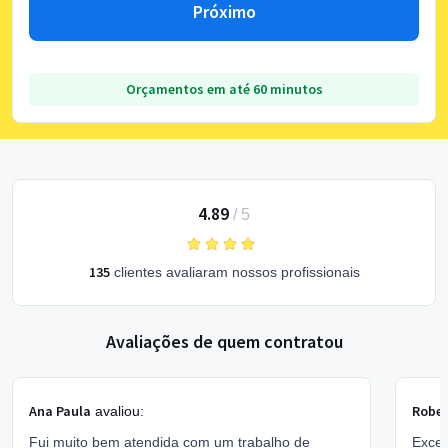
Próximo
Orçamentos em até 60 minutos
4.89
/
5
135
clientes avaliaram nossos profissionais
Avaliações de quem contratou
Ana Paula
Rober
avaliou:
Fui muito bem atendida com um trabalho de
Excel