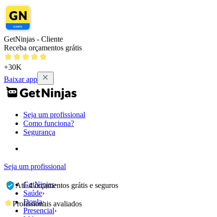
GetNinjas - Cliente
Receba orçamentos grátis
+30K
Baixar app
Seja um profissional
Como funciona?
Segurança
Seja um profissional
GetNinjas
›
Até 4 orçamentos grátis e seguros
Saúde
›
Doula
›
Profissionais avaliados
Presencial
›