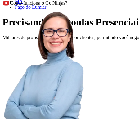
MA
›
Como funciona o GetNinjas?
Paço do Lumiar
Precisando de Doulas Presencia
Milhares de profissionais avaliados por clientes, permitindo você ne