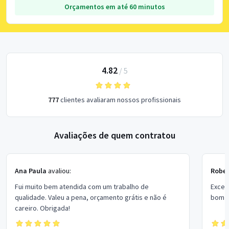
Orçamentos em até 60 minutos
4.82
/
5
777
clientes avaliaram nossos profissionais
Avaliações de quem contratou
Ana Paula
avaliou:
Rober
Fui muito bem atendida com um trabalho de
Excel
qualidade. Valeu a pena, orçamento grátis e não é
bom p
careiro. Obrigada!