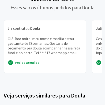
Esses são os últimos pedidos para Doula
Liz
contratou
Doula
Julia
Olá. Boa noite! meu nome é marília estou
Gosta
gestamte de 33semamas. Gostaria de
enfer
orçamento pra doula acompanhar nessa reta
do to
final e no parto. Tel ****17 whatsapp email
hqosp
****
de ir 
Pedido atendido
Veja serviços similares para Doula