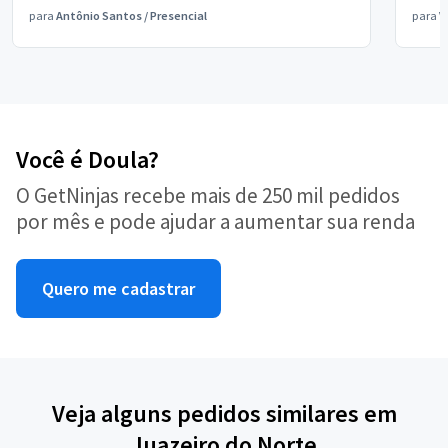
para
Antônio Santos
/
Presencial
para
V
Você é Doula?
O GetNinjas recebe mais de 250 mil pedidos
por mês e pode ajudar a aumentar sua renda
Quero me cadastrar
Veja alguns pedidos similares em
Juazeiro do Norte