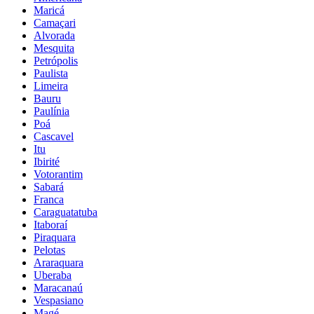
Maricá
Camaçari
Alvorada
Mesquita
Petrópolis
Paulista
Limeira
Bauru
Paulínia
Poá
Cascavel
Itu
Ibirité
Votorantim
Sabará
Franca
Caraguatatuba
Itaboraí
Piraquara
Pelotas
Araraquara
Uberaba
Maracanaú
Vespasiano
Magé