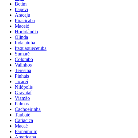
Betim
Itapevi
Aracaju
Piracicaba
Maceió
Hortolândia
Olinda
Indaiatuba
Itaquaquecetuba
Sumaré
Colombo
Valinhos
Teresina
Pinhais
Jacareí
Nilópolis
Gravataí
Viamão
Palmas
Cachoeirinha
Taubaté
Cariacica
Macaé
Parnamirim
Americana