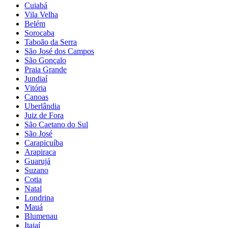
Cuiabá
Vila Velha
Belém
Sorocaba
Taboão da Serra
São José dos Campos
São Gonçalo
Praia Grande
Jundiaí
Vitória
Canoas
Uberlândia
Juiz de Fora
São Caetano do Sul
São José
Carapicuíba
Arapiraca
Guarujá
Suzano
Cotia
Natal
Londrina
Mauá
Blumenau
Itajaí