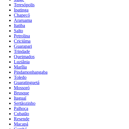
Teresópolis
Ipatinga
Chapecó
Araruama
Itatiba
Salto
Petrolina
Criciúma
Guarapari
Trindade
Queimados
Luziânia
Marília
Pindamonhangaba
Toledo
Guaratinguetá
Mossoró
Brusque
Itaguaí
Sertãozinho
Palhoça
Cubatão
Resende
Macapá