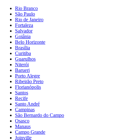
Rio Branco
São Paulo
Rio de Janeiro
Fortaleza
Salvador
Goiânia
Belo Horizonte
Brasília
Curitiba
Guarulhos
Niterói
Barueri
Porto Alegre
Ribeirão Preto
Florianópolis
Santos
Recife
Santo André
Campinas
São Bernardo do Campo
Osasco
Manaus
Campo Grande
Joinville