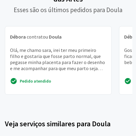
Esses são os últimos pedidos para Doula
Débora
contratou
Doula
Débo
Olá, me chamo sara, irei ter meu primeiro
Gosta
filho e gostaria que fosse parto normal, que
ficar
pegasse minha placenta para fazer o desenho
bebê
e me acompanhar para que meu parto seja
como espero, sem...
Pedido atendido
Veja serviços similares para Doula