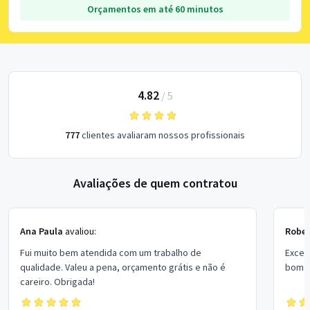
Orçamentos em até 60 minutos
4.82
/
5
777
clientes avaliaram nossos profissionais
Avaliações de quem contratou
Ana Paula
avaliou:
Rober
Fui muito bem atendida com um trabalho de
Excel
qualidade. Valeu a pena, orçamento grátis e não é
bom p
careiro. Obrigada!