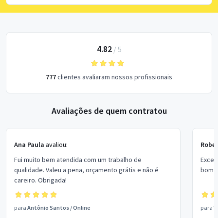
4.82
/
5
777
clientes avaliaram nossos profissionais
Avaliações de quem contratou
Ana Paula
avaliou:
Rober
Fui muito bem atendida com um trabalho de
Excel
qualidade. Valeu a pena, orçamento grátis e não é
bom p
careiro. Obrigada!
para
Antônio Santos
/
Online
para
V