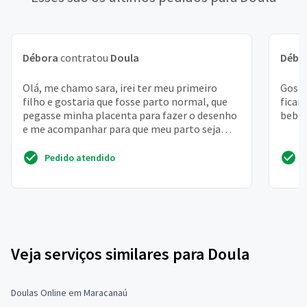
Débora
contratou
Doula
Débo
Olá, me chamo sara, irei ter meu primeiro
Gosta
filho e gostaria que fosse parto normal, que
ficar
pegasse minha placenta para fazer o desenho
bebê
e me acompanhar para que meu parto seja
como espero, sem...
Pedido atendido
Veja serviços similares para Doula
Doulas Online em Maracanaú