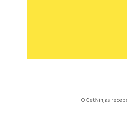
O GetNinjas receb