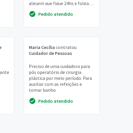
alguem que fique 24hs e folga
outras 24hs para dividir
Pedido atendido
atividade com ...
e
Maria Cecília
contratou
Cuidador de Pessoas
Preciso de uma cuidadora para
rante
pós operatório de cirurgia
plástica por meio período. Para
auxiliar com as refeições e
tomar banho
Pedido atendido