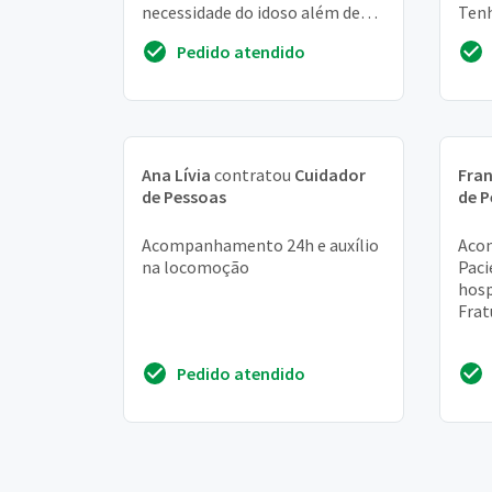
necessidade do idoso além de
Tenh
pagar contas e acompanha-lo
com
Pedido atendido
ao médico.
de i
Ana Lívia
contratou
Cuidador
Fran
de Pessoas
de P
Acompanhamento 24h e auxílio
Acom
na locomoção
Paci
hosp
Frat
Pedido atendido