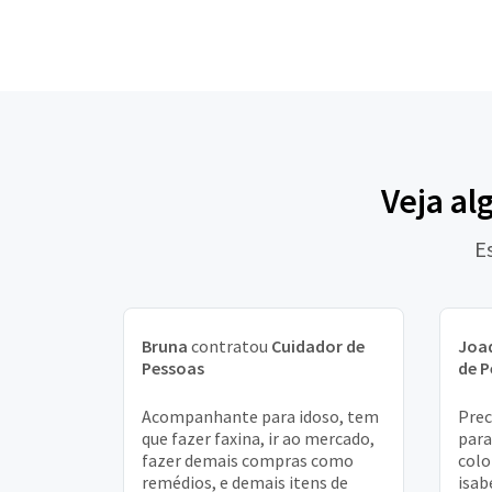
Veja al
E
Bruna
contratou
Cuidador de
Joa
Pessoas
de P
Acompanhante para idoso, tem
Pre
que fazer faxina, ir ao mercado,
para
fazer demais compras como
colo
remédios, e demais itens de
isab