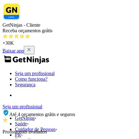
GetNinjas - Cliente
Receba orçamentos grátis
+30K
Baixar app
Seja um profissional
Como funciona?
Segurança
Seja um profissional
Até 4 orçamentos grátis e seguros
GetNinjas
›
Saúde
›
Cuidador de Pessoas
›
Profissionais avaliados
PR
›