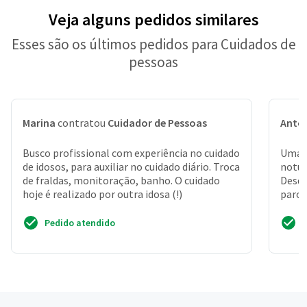
Veja alguns pedidos similares
Esses são os últimos pedidos para Cuidados de
pessoas
Marina
contratou
Cuidador de Pessoas
Antô
Busco profissional com experiência no cuidado
Uma s
de idosos, para auxiliar no cuidado diário. Troca
notur
de fraldas, monitoração, banho. O cuidado
Desde
hoje é realizado por outra idosa (!)
parci
remédi
Pedido atendido