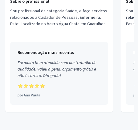
Sobre o profissional
Sobre 
Sou profissional da categoria Saúde, e faço serviços
Sou pr
relacionados a Cuidador de Pessoas, Enfermeira.
relaci
Estou localizado no bairro Água Chata em Guarulhos.
Passad
no bai
Recomendação mais recente:
Re
Fui muito bem atendida com um trabalho de
Ex
qualidade. Valeu a pena, orçamento grátis e
co
não é careiro. Obrigada!
por
Ana Paula
po