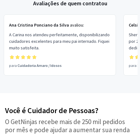
Avaliações de quem contratou
Ana Cristina Ponciano da Silva
avaliou:
Celsi
A Carina nos atendeu perfeitamente, disponibilizando
Shero
cuidadores excelentes para meu pai internado. Fiquei
por 2
muito satisfeita.
dedic
alteração
comun
para
Cuidadoria Amaro
/
Idosos
para
S
orien
consu
resid
refer
melho
Você é Cuidador de Pessoas?
O GetNinjas recebe mais de 250 mil pedidos
por mês e pode ajudar a aumentar sua renda