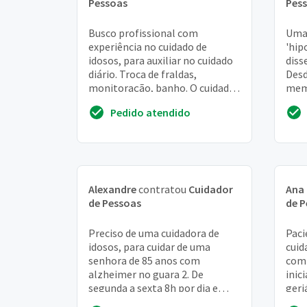
Pessoas
Pes
Busco profissional com
Uma 
experiência no cuidado de
'hip
idosos, para auxiliar no cuidado
diss
diário. Troca de fraldas,
Desd
monitoração, banho. O cuidado
memó
hoje é realizado por outra idosa
visã
Pedido atendido
(!)
toma
Alexandre
contratou
Cuidador
Ana 
de Pessoas
de P
Preciso de uma cuidadora de
Paci
idosos, para cuidar de uma
cuid
senhora de 85 anos com
com 
alzheimer no guara 2. De
inic
segunda a sexta 8h por dia e
geri
sábado de 10h as 14h. Sempre
de t