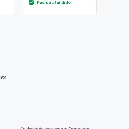
Pedido atendido
idoso que ...
nta
Cuidados de pessoas em Contagem