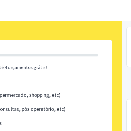
té 4 orçamentos grátis!
ermercado, shopping, etc)
nsultas, pós operatório, etc)
s