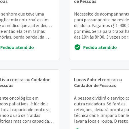
soas
de Pessoas
senhora que teve uma
Necessito de acompanhant
oglicemia noturna' assim
para passar anoite na resid
e o médico que a atendeu. . .
de idosa. Pagamos r$ 1. 400,
e então ela tem falhas
por mês. Seria para trabalh
rias, perda parcial da
das 19h às 8h30, 3 vezes por
o esquerda, esquece de
semana, mais sábado e do
Pedido atendido
Pedido atendido
r os remédios ...
Lívia
contratou
Cuidador
Lucas Gabriel
contratou
essoas
Cuidador de Pessoas
ente oncológico em
A pessoa dividirá o serviço 
ados paliativos, é lúcido e
outra cuidadora. Só fará as
total capacidade motora,
refeições, deixará pronta pa
iando o uso de fraldas
técnica dar. E limpar o banh
átricas mas com capacidade
lavar a loça e roupa. O resto
roca e banho sozinho.
feito pela home care