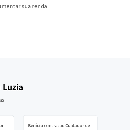
aumentar sua renda
 Luzia
as
or
Benício
contratou
Cuidador de