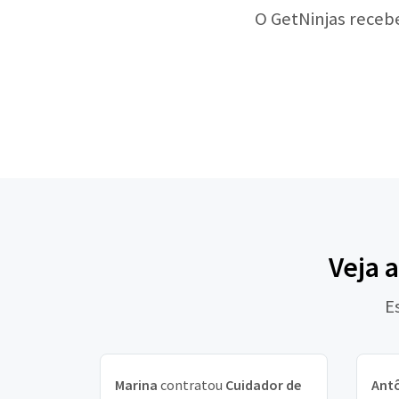
O GetNinjas receb
Veja 
E
Marina
contratou
Cuidador de
Ant