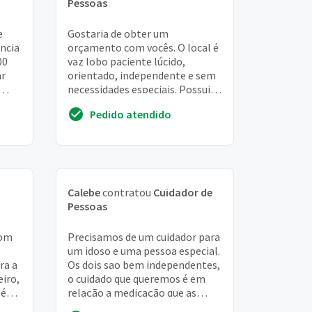
Pessoas
e
Gostaria de obter um
encia
orçamento com vocês. O local é
00
vaz lobo paciente lúcido,
ar
orientado, independente e sem
necessidades especiais. Possui
mingo
algumas limitações
Pedido atendido
relacionadas a deambulação
ma...
Calebe
contratou
Cuidador de
Pessoas
com
Precisamos de um cuidador para
um idoso e uma pessoa especial.
ra a
Os dois sao bem independentes,
eiro,
o cuidado que queremos é em
 é
relação a medicação que as
vezes se confundem, e com o