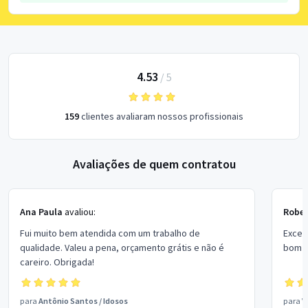
4.53
/
5
159
clientes avaliaram nossos profissionais
Avaliações de quem contratou
Ana Paula
avaliou:
Rober
Fui muito bem atendida com um trabalho de
Excel
qualidade. Valeu a pena, orçamento grátis e não é
bom p
careiro. Obrigada!
para
Antônio Santos
/
Idosos
para
V