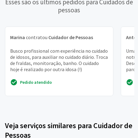
Esses são os últimos pedidos para Cuidados de
pessoas
Marina
contratou
Cuidador de Pessoas
Antô
Busco profissional com experiência no cuidado
Uma s
de idosos, para auxiliar no cuidado diário. Troca
notur
de fraldas, monitoração, banho. O cuidado
Desde
hoje é realizado por outra idosa (!)
parci
remédi
Pedido atendido
Veja serviços similares para Cuidador de
Pessoas