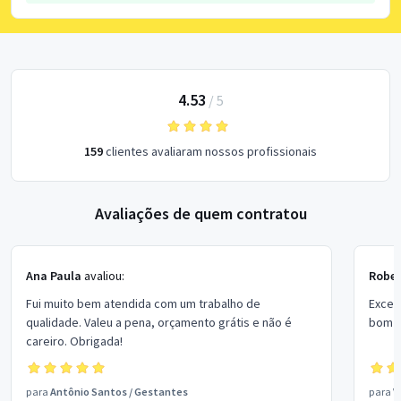
4.53
/
5
159
clientes avaliaram nossos profissionais
Avaliações de quem contratou
Ana Paula
avaliou:
Rober
Fui muito bem atendida com um trabalho de
Excel
qualidade. Valeu a pena, orçamento grátis e não é
bom p
careiro. Obrigada!
para
Antônio Santos
/
Gestantes
para
V