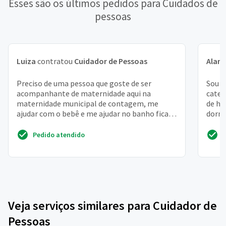
Esses são os últimos pedidos para Cuidados de
pessoas
Luiza
contratou
Cuidador de Pessoas
Alan
Preciso de uma pessoa que goste de ser
Sou e
acompanhante de maternidade aqui na
categ
maternidade municipal de contagem, me
de ho
ajudar com o bebê e me ajudar no banho ficar
dormi
dia e noite por favor valor m...
Pedido atendido
Veja serviços similares para Cuidador de
Pessoas