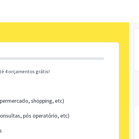
té 4 orçamentos grátis!
ermercado, shopping, etc)
nsultas, pós operatório, etc)
s