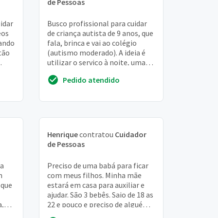
de Pessoas
idar
Busco profissional para cuidar
eos
de criança autista de 9 anos, que
hando
fala, brinca e vai ao colégio
tão
(autismo moderado). A ideia é
utilizar o serviço à noite, uma
vez por semana (19h às 22h), a...
Pedido atendido
Henrique
contratou
Cuidador
de Pessoas
 a
Preciso de uma babá para ficar
m
com meus filhos. Minha mãe
 que
estará em casa para auxiliar e
ajudar. São 3 bebês. Saio de 18 as
a,
22 e pouco e preciso de alguém
do
para ajuda-la. Nada demais, só