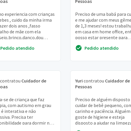
soas
Pessoas
o experiencia com crianças
Preciso de uma babá para cu
ebes , cuido da minha irma
e me ajudar com meus gêm
fazer dois anos ,fasso
de 1,3 meses! estou trabal
alho de mãe com ela
em casa em home office, en
seio,brinco,danço,dou
posso estar presente para
da ,banho ,fasso dormi,
ajudar em banhos e
Pedido atendido
Pedido atendido
s horario pra td...
alimentação, mas a m...
contratou
Cuidador de
Yuri
contratou
Cuidador de
soas
Pessoas
a-se de criança que faz
Preciso de alguém disposto
pia, com autismo em grau
cuidar de bebê pequeno, co
, é interativa e não
carinho e paciência. Alguém
ssiva. Precisa ter
goste de higiene e esteja
onibilidade para dormir na
disposto a ajudar na limpez
dência aos finais de semana
refeição e entretenimento 