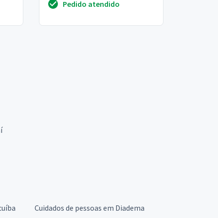
Pedido atendido
o...
í
cuíba
Cuidados de pessoas em Diadema