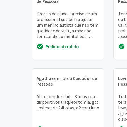
de Pessoas
Pes
Preciso de ajuda , preciso de um
Tenh
profissional que possa ajudar
ou b
um menino autista que não tem
vai 
qualidade de vida , a mãe não
trab
tem condição mental boa ,
,pas
qualquer orientação será bem
comi
Pedido atendido
vinda ****
temo
Agatha
contratou
Cuidador de
Levi
Pessoas
Pes
Alta complexidade, 3 anos com
Trat
dispositivos traqueostomia, gtt
tera
, oximetria 24horas, o2 contínuo
leve
agre
disp
resi