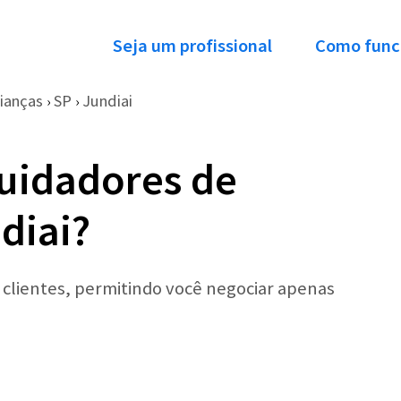
Seja um profissional
Como func
ianças
SP
Jundiai
›
›
uidadores de
diai?
r clientes, permitindo você negociar apenas