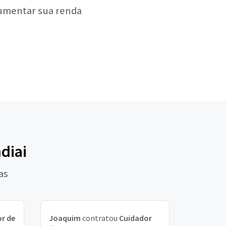
aumentar sua renda
diai
as
r de
Joaquim
contratou
Cuidador