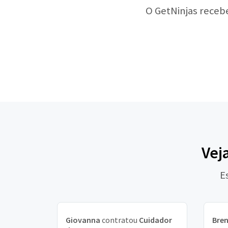
O GetNinjas receb
Vej
E
Giovanna
contratou
Cuidador
Bre