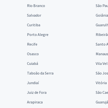
Rio Branco
São Pa
Salvador
Goiâni
Curitiba
Guarul
Porto Alegre
Ribeirã
Recife
Santo 
Osasco
Manau
Cuiabá
Vila Ve
Taboão da Serra
São Jo
Jundiaí
Vitória
Juiz de Fora
São Cae
Arapiraca
Guaruj