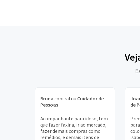
Vej
E
Bruna
contratou
Cuidador de
Joa
Pessoas
de P
Acompanhante para idoso, tem
Pre
que fazer faxina, ir ao mercado,
para
fazer demais compras como
colo
remédios, e demais itens de
isab