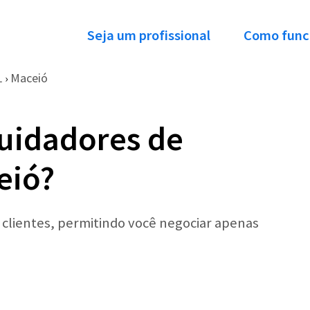
Seja um profissional
Como func
L
Maceió
›
uidadores de
eió?
r clientes, permitindo você negociar apenas