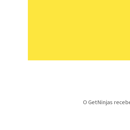
O GetNinjas receb