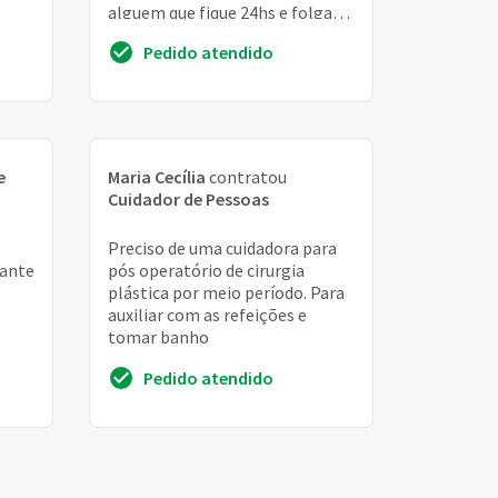
alguem que fique 24hs e folga
outras 24hs para dividir
Pedido atendido
atividade com ...
e
Maria Cecília
contratou
Cuidador de Pessoas
Preciso de uma cuidadora para
rante
pós operatório de cirurgia
plástica por meio período. Para
auxiliar com as refeições e
tomar banho
Pedido atendido