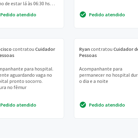
o de estar lá às 06:30 hs
 um acompanhante maior
Pedido atendido
Pedido atendido
dade. O acompanhan...
cisco
contratou
Cuidador
Ryan
contratou
Cuidador d
essoas
Pessoas
panhante para hospital.
Acompanhante para
ente aguardando vaga no
permanecer no hospital du
ital pronto socorro.
o dia e a noite
ura no fêmur
Pedido atendido
Pedido atendido