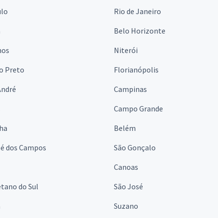
ulo
Rio de Janeiro
a
Belo Horizonte
hos
Niterói
o Preto
Florianópolis
André
Campinas
s
Campo Grande
lha
Belém
sé dos Campos
São Gonçalo
Canoas
tano do Sul
São José
á
Suzano