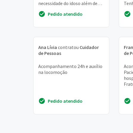
necessidade do idoso além de
Tenh
pagar contas e acompanha-lo
com
Pedido atendido
ao médico.
de i
Ana Lívia
contratou
Cuidador
Fran
de Pessoas
de P
Acompanhamento 24h e auxílio
Acom
na locomoção
Paci
hosp
Frat
Pedido atendido