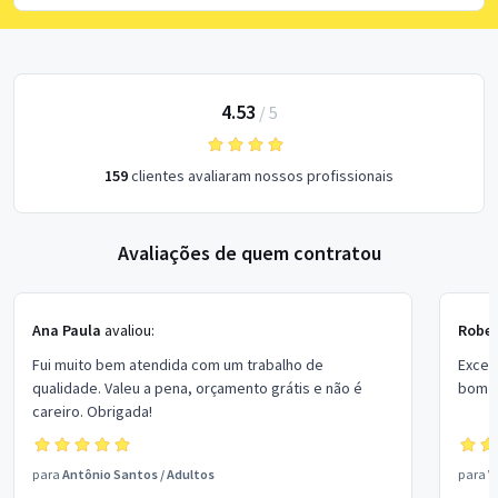
4.53
/
5
159
clientes avaliaram nossos profissionais
Avaliações de quem contratou
Ana Paula
avaliou:
Rober
Fui muito bem atendida com um trabalho de
Excel
qualidade. Valeu a pena, orçamento grátis e não é
bom p
careiro. Obrigada!
para
Antônio Santos
/
Adultos
para
V