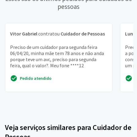
pessoas
Vitor Gabriel
contratou
Cuidador de Pessoas
Luna
Preciso de um cuidador para segunda feira
Preci
06/04/20, minha mãe tem 78 anos e não anda
a por
porque teve um avc, preciso para segunda
consi
feira, qual o valor?. Meu fone ****12
um po
traba
Pedido atendido
Veja serviços similares para Cuidador de
Pessoas