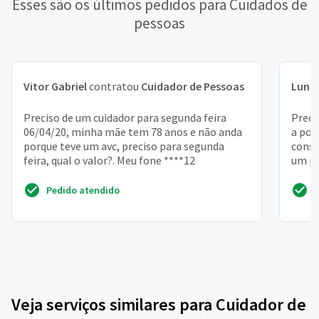
Esses são os últimos pedidos para Cuidados de
pessoas
Vitor Gabriel
contratou
Cuidador de Pessoas
Luna
Preciso de um cuidador para segunda feira
Preci
06/04/20, minha mãe tem 78 anos e não anda
a por
porque teve um avc, preciso para segunda
consi
feira, qual o valor?. Meu fone ****12
um po
traba
Pedido atendido
Veja serviços similares para Cuidador de