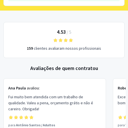
4.53
/
5
159
clientes avaliaram nossos profissionais
Avaliações de quem contratou
Ana Paula
avaliou:
Rober
Fui muito bem atendida com um trabalho de
Excel
qualidade. Valeu a pena, orçamento grátis e não é
bom p
careiro. Obrigada!
para
Antônio Santos
/
Adultos
para
V