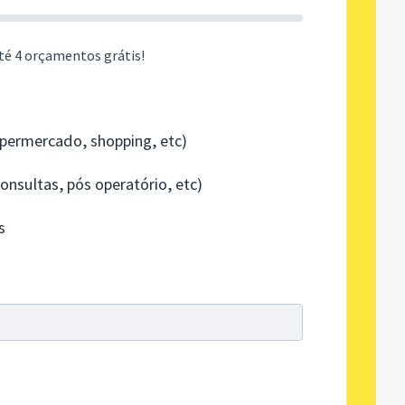
té 4 orçamentos grátis!
ermercado, shopping, etc)
nsultas, pós operatório, etc)
s