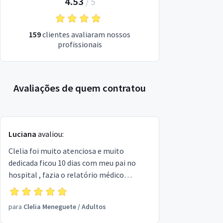
4.53
/
5
159
clientes avaliaram nossos
profissionais
Avaliações de quem contratou
Luciana
avaliou:
Clelia foi muito atenciosa e muito
dedicada ficou 10 dias com meu pai no
hospital , fazia o relatório médico
diariamente, não deixava os médicos
fazerem qualquer tipo de medicação sem
para
Clelia Meneguete
/
Adultos
falar com a família antes, era cuidadosa,
amorosa,e super paciente, eu super indico