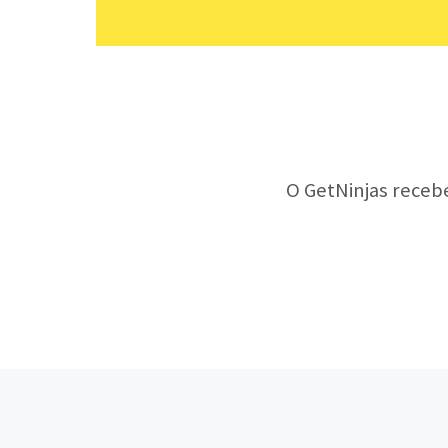
O GetNinjas receb