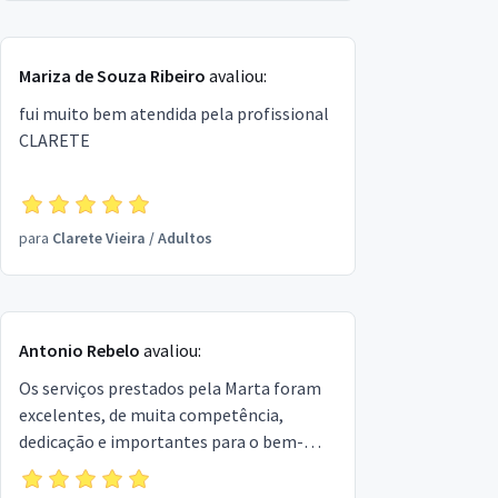
de olhos fechados , muito obrigado Clelia
Mariza de Souza Ribeiro
avaliou:
fui muito bem atendida pela profissional
CLARETE
para
Clarete Vieira
/
Adultos
Antonio Rebelo
avaliou:
Os serviços prestados pela Marta foram
excelentes, de muita competência,
dedicação e importantes para o bem-
estar dos idosos, meu pai e minha mãe no
caso. O trabalho realizado foi de uma