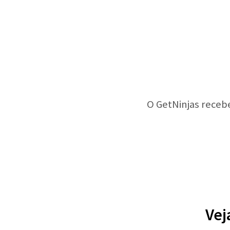
O GetNinjas receb
Vej