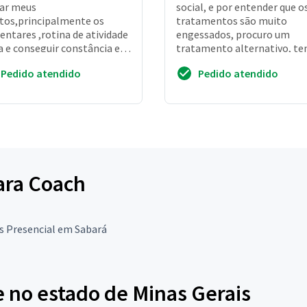
ar meus
social, e por entender que o
tos,principalmente os
tratamentos são muito
entares ,rotina de atividade
engessados, procuro um
ca e conseguir constância em
tratamento alternativo, te
 que eu começar
muito medo de me expor
Pedido atendido
Pedido atendido
para Coach
s Presencial em Sabará
 no estado de Minas Gerais