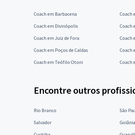
Coach em Barbacena
Coach 
Coach em Divinópolis
Coach 
Coach em Juiz de Fora
Coach 
Coach em Poços de Caldas
Coach 
Coach em Teófilo Otoni
Coach 
Encontre outros profissi
Rio Branco
São Pa
Salvador
Goiâni
Curitiba
Guarul