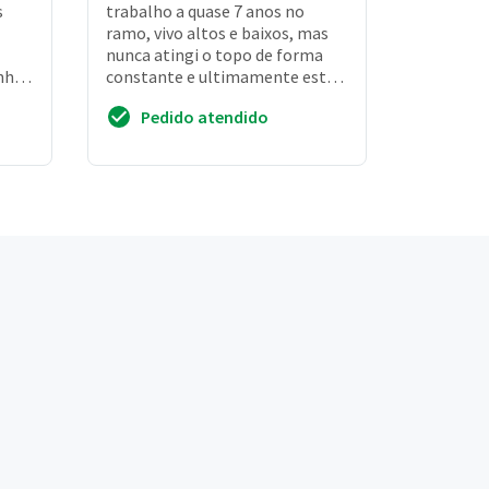
s
trabalho a quase 7 anos no
ramo, vivo altos e baixos, mas
nunca atingi o topo de forma
nho
constante e ultimamente estou
em queda, quero poder elevar
Pedido atendido
minha renda ...