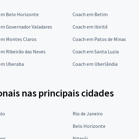
em Belo Horizonte
Coach em Betim
em Governador Valadares
Coach em Ibirité
em Montes Claros
Coach em Patos de Minas
em Ribeirão das Neves
Coach em Santa Luzia
em Uberaba
Coach em Uberlândia
onais nas principais cidades
ulo
Rio de Janeiro
a
Belo Horizonte
hos
Niterói