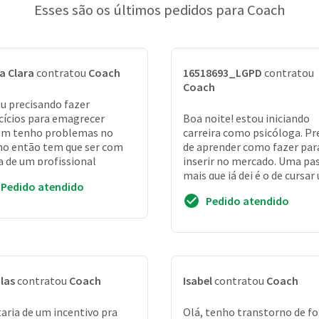
Esses são os últimos pedidos para Coach
a Clara
contratou
Coach
16518693_LGPD
contratou
Coach
u precisando fazer
cícios para emagrecer
Boa noite! estou iniciando
ém tenho problemas no
carreira como psicóloga. Pr
ho então tem que ser com
de aprender como fazer pa
a de um profissional
inserir no mercado. Uma pa
mais que já dei é o de cursa
Pedido atendido
pós graduação. Optei por psi
Pedido atendido
las
contratou
Coach
Isabel
contratou
Coach
aria de um incentivo pra
Olá, tenho transtorno de fo