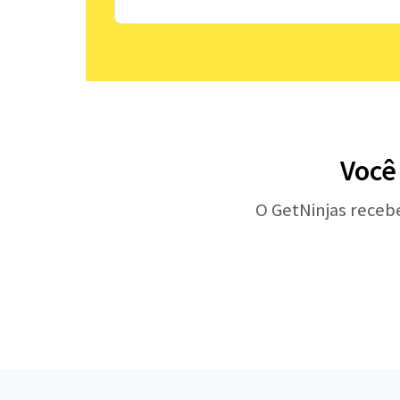
Você
O GetNinjas receb