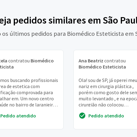
eja pedidos similares em São Pau
o os últimos pedidos para Biomédico Esteticista em 
cela
contratou
Biomédico
Ana Beatriz
contratou
ticista
Biomédico Esteticista
mos buscando profissionais
Ola! sou de SP, já operei me
rea de estetica com
nariz em cirurgia plástica ,
ificação comprovada para
porém como gosto dele se
alhar em. Um novo centro
muito levantado , e na epoc
aúde no bairro de laranjeiras.
cirurgião não colocou
os iniciar seleção no mês de
cartilagem na columela pra
Pedido atendido
Pedido atendido
mb...
sustentação a e...