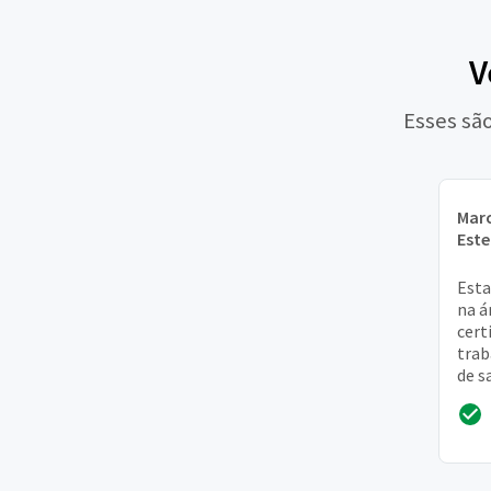
V
Esses sã
Mar
Este
Esta
na á
cert
trab
de s
Irem
sete