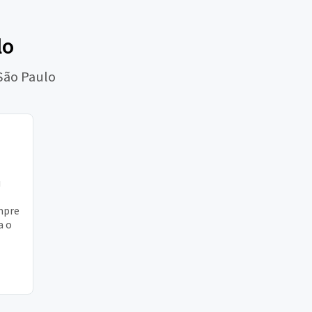
lo
São Paulo
u
mpre
a o
 dar