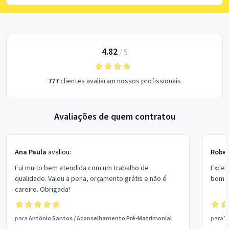
4.82
/
5
777
clientes avaliaram nossos profissionais
Avaliações de quem contratou
Ana Paula
avaliou:
Rober
Fui muito bem atendida com um trabalho de
Excel
qualidade. Valeu a pena, orçamento grátis e não é
bom p
careiro. Obrigada!
para
Antônio Santos
/
Aconselhamento Pré-Matrimonial
para
V