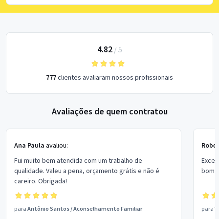
4.82
/
5
777
clientes avaliaram nossos profissionais
Avaliações de quem contratou
Ana Paula
avaliou:
Rober
Fui muito bem atendida com um trabalho de
Excel
qualidade. Valeu a pena, orçamento grátis e não é
bom p
careiro. Obrigada!
para
Antônio Santos
/
Aconselhamento Familiar
para
V