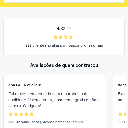
4.82
/
5
777
clientes avaliaram nossos profissionais
Avaliações de quem contratou
Ana Paula
Rober
avaliou:
Fui muito bem atendida com um trabalho de
Excel
qualidade. Valeu a pena, orçamento grátis e não é
bom 
careiro. Obrigada!
Antônio Santos
/
Aconselhamento Familiar
V
para
para