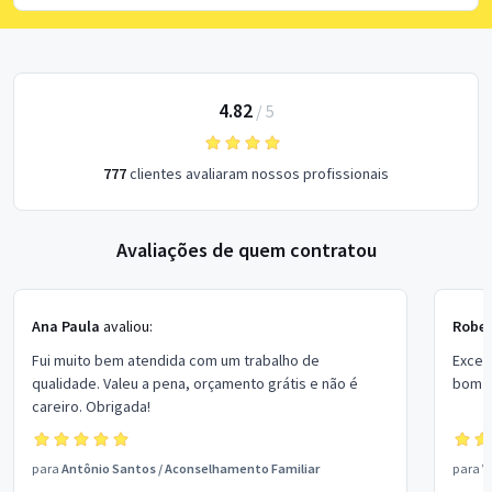
4.82
/
5
777
clientes avaliaram nossos profissionais
Avaliações de quem contratou
Ana Paula
avaliou:
Rober
Fui muito bem atendida com um trabalho de
Excel
qualidade. Valeu a pena, orçamento grátis e não é
bom p
careiro. Obrigada!
para
Antônio Santos
/
Aconselhamento Familiar
para
V