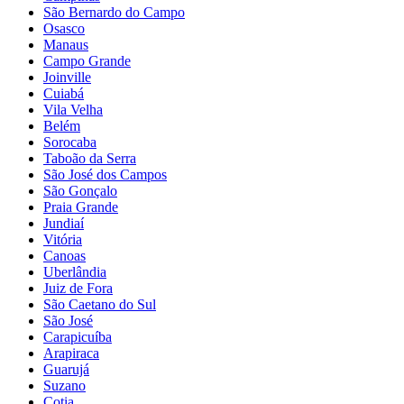
São Bernardo do Campo
Osasco
Manaus
Campo Grande
Joinville
Cuiabá
Vila Velha
Belém
Sorocaba
Taboão da Serra
São José dos Campos
São Gonçalo
Praia Grande
Jundiaí
Vitória
Canoas
Uberlândia
Juiz de Fora
São Caetano do Sul
São José
Carapicuíba
Arapiraca
Guarujá
Suzano
Cotia