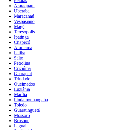
Pelotas
Araraquara
Uberaba
Maracanaú
Vespasiano
Magé
Teresópolis
Ipatinga
Chapecó
Araruama
Itatiba
Salto
Petrolina
Criciúma
Guarapari
Trindade
Queimados
Luziânia
Marília
Pindamonhangaba
Toledo
Guaratinguetá
Mossoró
Brusque
Itaguaí