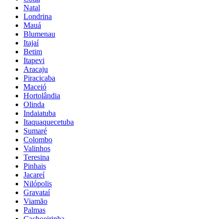
Natal
Londrina
Mauá
Blumenau
Itajaí
Betim
Itapevi
Aracaju
Piracicaba
Maceió
Hortolândia
Olinda
Indaiatuba
Itaquaquecetuba
Sumaré
Colombo
Valinhos
Teresina
Pinhais
Jacareí
Nilópolis
Gravataí
Viamão
Palmas
Cachoeirinha