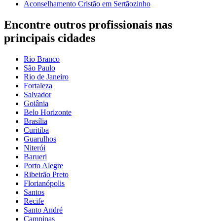
Aconselhamento Cristão em Sertãozinho
Encontre outros profissionais nas
principais cidades
Rio Branco
São Paulo
Rio de Janeiro
Fortaleza
Salvador
Goiânia
Belo Horizonte
Brasília
Curitiba
Guarulhos
Niterói
Barueri
Porto Alegre
Ribeirão Preto
Florianópolis
Santos
Recife
Santo André
Campinas