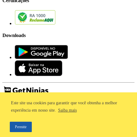
Certificações
Downloads
Este site usa cookies para garantir que você obtenha a melhor
Imprensa
Termos de Uso
experiência em nosso site.
Saiba mais
Política de Privacidade
©2011 - 2026, GetNinjas LTDA. CNPJ 55.744.877/0001-89 - Rua
Permitir
Dr. Fernandes Coelho, 85 - 3º andar - São Paulo/SP - Brasil
;