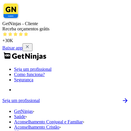
GetNinjas - Cliente
Receba orçamentos grátis
+30K
Baixar app
Seja um profissional
Como funciona?
Segurança
Seja um profissional
GetNinjas
›
Saúde
›
Aconselhamento Conjugal e Familiar
›
Aconselhamento Cristão
›