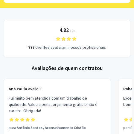
4.82
/
5
777
clientes avaliaram nossos profissionais
Avaliações de quem contratou
Ana Paula
avaliou:
Rober
Fui muito bem atendida com um trabalho de
Excel
qualidade. Valeu a pena, orçamento grátis e não é
bom p
careiro. Obrigada!
para
Antônio Santos
/
Aconselhamento Cristão
para
V