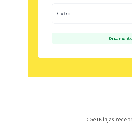
Outro
Orçamento
O GetNinjas receb