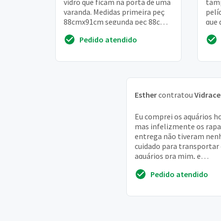
vidro que ficam na porta de uma
tamp
varanda. Medidas primeira peç
pelí
88cmx91cm segunda peç 88cm x
que 
96 cm a: a:
espe
Pedido atendido
Esther
contratou
Vidrace
Eu comprei os aquários ho
mas infelizmente os rapa
entrega não tiveram ne
cuidado para transportar
aquários pra mim, e
infelizmente os aquários
Pedido atendido
trincaram e um deles queb