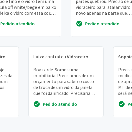
o é fino e o vidro tem uma
partes quebrou. Preciso de 
cula off white/bege em baixo
vidraceiro para istalar vidro
deixa o vidro com essa cor. A
novo apenas na parte que
ssura do tampo é fina. T...
quebrou
Pedido atendido
Pedido atendido
iro
Luiza
contratou
Vidraceiro
Sophi
je,
Boa tarde. Somos uma
Precisa
zes da
imobiliaria. Precisamos de um
medida
nhum
orçamento para saber o custo
de apr
 os
de troca de um vidro da janela
MT de 
que foi danificado. Precisaria
será ne
pegar as chaves na loja nossa na
retirar
Pedido atendido
P
ro...
senador verg...