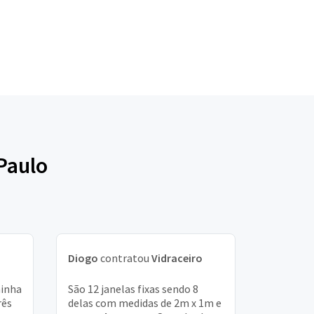
Paulo
Diogo
contratou
Vidraceiro
minha
São 12 janelas fixas sendo 8
rês
delas com medidas de 2m x 1m e