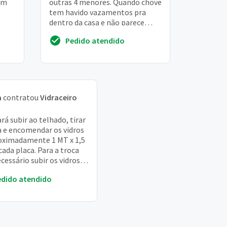
um
outras 4 menores. Quando chove
tem havido vazamentos pra
dentro da casa e não parece
apenas vedação. Temos a
Pedido atendido
sensação de que o ...
a
contratou
Vidraceiro
rá subir ao telhado, tirar
 e encomendar os vidros
oximadamente 1 MT x 1,5
cada placa. Para a troca
cessário subir os vidros,
 os rebites, substitui...
edido atendido