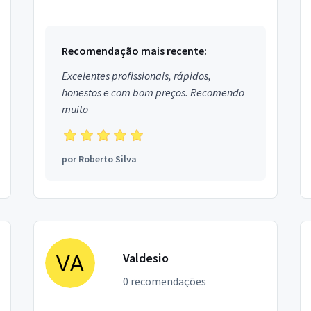
de vidro,portão de alumínio com motor,tampo
de mesa.Montagens . manutenção ....
Recomendação mais recente:
Excelentes profissionais, rápidos,
honestos e com bom preços. Recomendo
muito
por
Roberto Silva
Valdesio
0 recomendações