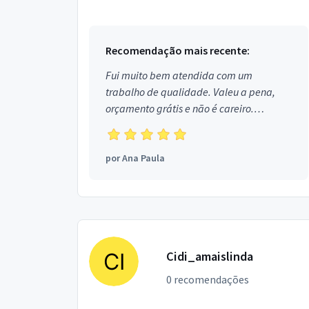
TODOS OS TIPOSTENDASBOX DE BANHEIRO
DE VIDRO TENPERADODESENTUPIMENTO EM
TUBULACO...
Recomendação mais recente:
Fui muito bem atendida com um
trabalho de qualidade. Valeu a pena,
orçamento grátis e não é careiro.
Obrigada!
por
Ana Paula
Cidi_amaislinda
0 recomendações