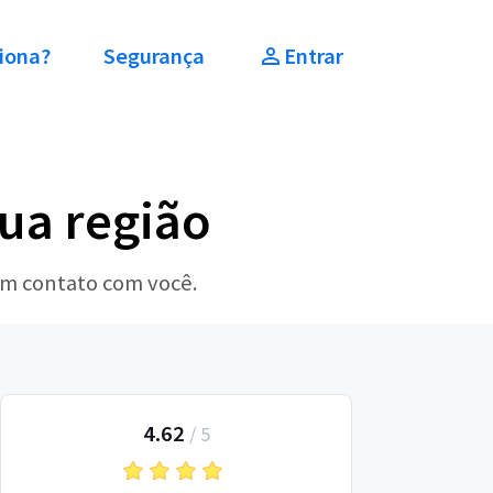
iona?
Segurança
Entrar
sua região
em contato com você.
4.62
/
5