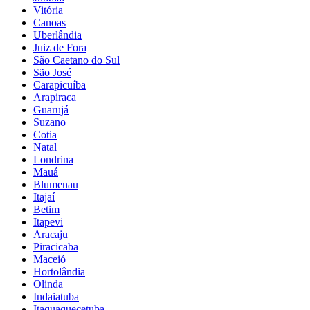
Vitória
Canoas
Uberlândia
Juiz de Fora
São Caetano do Sul
São José
Carapicuíba
Arapiraca
Guarujá
Suzano
Cotia
Natal
Londrina
Mauá
Blumenau
Itajaí
Betim
Itapevi
Aracaju
Piracicaba
Maceió
Hortolândia
Olinda
Indaiatuba
Itaquaquecetuba