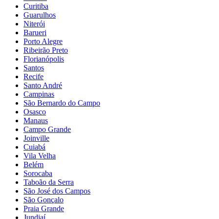
Curitiba
Guarulhos
Niterói
Barueri
Porto Alegre
Ribeirão Preto
Florianópolis
Santos
Recife
Santo André
Campinas
São Bernardo do Campo
Osasco
Manaus
Campo Grande
Joinville
Cuiabá
Vila Velha
Belém
Sorocaba
Taboão da Serra
São José dos Campos
São Gonçalo
Praia Grande
Jundiaí