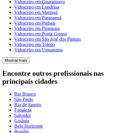
Vidraceiro em Guarapuava
Vidraceiro em Londrina
Vidraceiro em Maringá
Vidraceiro em Paranaguá
Vidraceiro em Pinhais
Vidraceiro em Piraquara
Vidraceiro em Ponta Grossa
Vidraceiro em São José dos Pinhais
Vidraceiro em Toledo
Vidraceiro em Umuarama
Mostrar mais
Encontre outros profissionais nas
principais cidades
Rio Branco
São Paulo
Rio de Janeiro
Fortaleza
Salvador
Goiânia
Belo Horizonte
Brasília