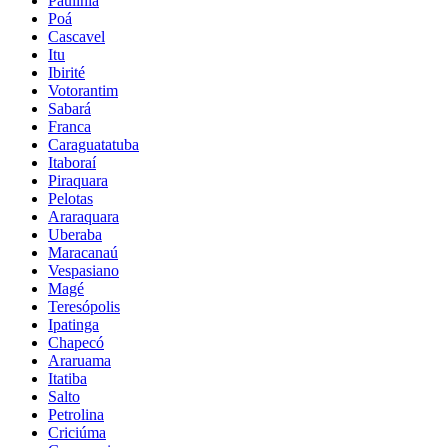
Paulínia
Poá
Cascavel
Itu
Ibirité
Votorantim
Sabará
Franca
Caraguatatuba
Itaboraí
Piraquara
Pelotas
Araraquara
Uberaba
Maracanaú
Vespasiano
Magé
Teresópolis
Ipatinga
Chapecó
Araruama
Itatiba
Salto
Petrolina
Criciúma