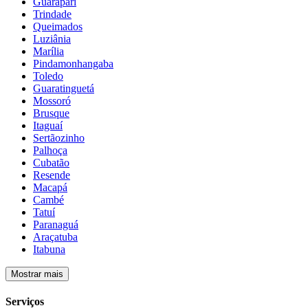
Guarapari
Trindade
Queimados
Luziânia
Marília
Pindamonhangaba
Toledo
Guaratinguetá
Mossoró
Brusque
Itaguaí
Sertãozinho
Palhoça
Cubatão
Resende
Macapá
Cambé
Tatuí
Paranaguá
Araçatuba
Itabuna
Mostrar mais
Serviços