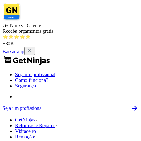
GetNinjas - Cliente
Receba orçamentos grátis
+30K
Baixar app
Seja um profissional
Como funciona?
Segurança
Seja um profissional
GetNinjas
›
Reformas e Reparos
›
Vidraceiro
›
Remoção
›