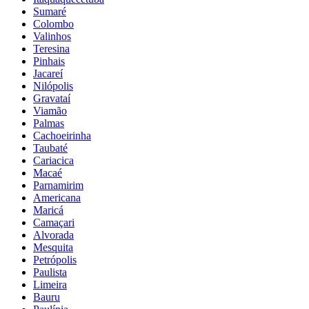
Sumaré
Colombo
Valinhos
Teresina
Pinhais
Jacareí
Nilópolis
Gravataí
Viamão
Palmas
Cachoeirinha
Taubaté
Cariacica
Macaé
Parnamirim
Americana
Maricá
Camaçari
Alvorada
Mesquita
Petrópolis
Paulista
Limeira
Bauru