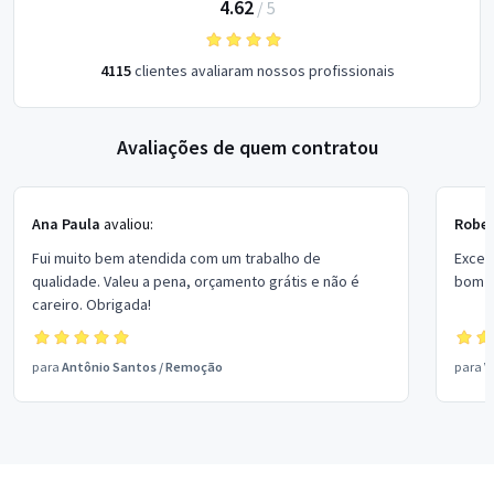
4.62
/
5
4115
clientes avaliaram nossos profissionais
Avaliações de quem contratou
Ana Paula
avaliou:
Rober
Fui muito bem atendida com um trabalho de
Excel
qualidade. Valeu a pena, orçamento grátis e não é
bom p
careiro. Obrigada!
para
Antônio Santos
/
Remoção
para
V