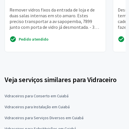
Remover vidros fixos da entrada de loja e de
Desmo
duas salas internas em sto amaro. Estes
tempo
preciso transportar a av sapopemba, 7899
cadei
junto com porta de vidro já desmontada. - 3
fazer
peças de 2,7m x 1...
19/01
Pedido atendido
Veja serviços similares para Vidraceiro
Vidraceiros para Conserto em Cuiabá
Vidraceiros para Instalação em Cuiabá
Vidraceiros para Serviços Diversos em Cuiabá
Vidraceiros para Substituições em Cuiabá