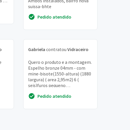
ta na
Ambos instalados, bairro nova
suissa-bhte
Pedido atendido
o
Gabriela
contratou
Vidraceiro
e
Quero o produto e a montagem.
Espelho bronze 04mm - com
mine-bisote(1550-altura) (1880
largura) ( area 2,95m2) 6 (
seis)furos pequeno
04mm/12mm- com mine bizote
Pedido atendido