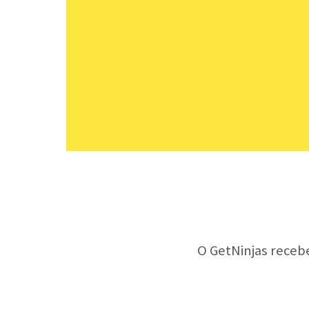
O GetNinjas receb