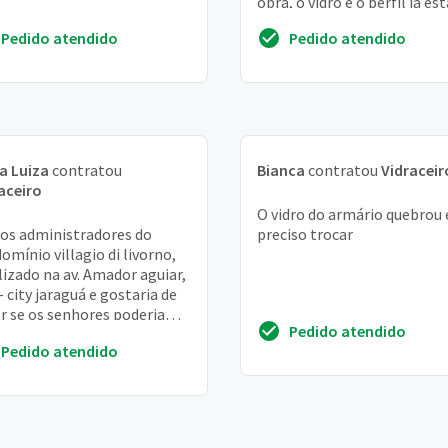
obra, o vidro e o perfil já es
obra.
Pedido atendido
Pedido atendido
a Luiza
contratou
Bianca
contratou
Vidraceir
aceiro
O vidro do armário quebrou 
s administradores do
preciso trocar
omínio villagio di livorno,
lizado na av. Amador aguiar,
– city jaraguá e gostaria de
r se os senhores poderiam
Pedido atendido
enviar orçamento para
Pedido atendido
laç...