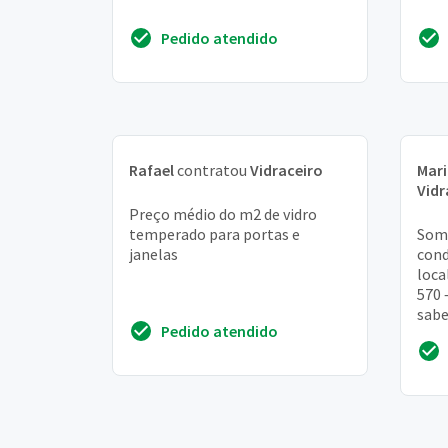
Pedido atendido
Rafael
contratou
Vidraceiro
Mari
Vidr
Preço médio do m2 de vidro
temperado para portas e
Somo
janelas
cond
loca
570 
sabe
Pedido atendido
nos 
insta