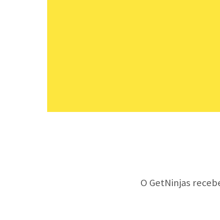
O GetNinjas receb