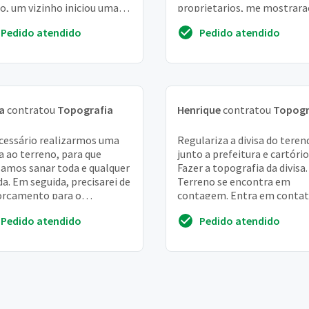
o, um vizinho iniciou uma
proprietarios, me mostrara
trução e como não temos
um iptu que nao bate com o
Pedido atendido
Pedido atendido
de div...
documentos que tenho ne
quad...
ia
contratou
Topografia
Henrique
contratou
Topogr
cessário realizarmos uma
Regulariza a divisa do teren
ta ao terreno, para que
junto a prefeitura e cartório
amos sanar toda e qualquer
Fazer a topografia da divisa.
da. Em seguida, precisarei de
Terreno se encontra em
orçamento para o
contagem. Entra em conta
ntamento topográfico do
pelo whatsapp 31 ****
Pedido atendido
Pedido atendido
eno, pois sou...