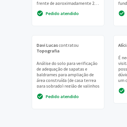
frente de aproximadamente 2
fund
metros de altura
cons
Pedido atendido
muro 
Davi Lucas
contratou
Alíc
Topografia
É ne
Análise do solo para verificação
visi
de adequação de sapatas e
poss
baldrames para ampliação de
dúvi
área construída (de casa terrea
um 
para sobrado) região de valinhos
leva
terr
Pedido atendido