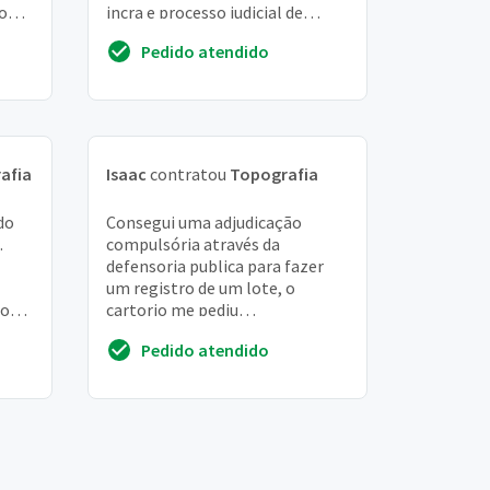
o
incra e processo judicial de
s
adjudicação compulsória
Pedido atendido
m
afia
Isaac
contratou
Topografia
do
Consegui uma adjudicação
.
compulsória através da
defensoria publica para fazer
um registro de um lote, o
to
cartorio me pediu
desmembramento da minha
Pedido atendido
area de 125 mts quadrados
aprovado pela p...