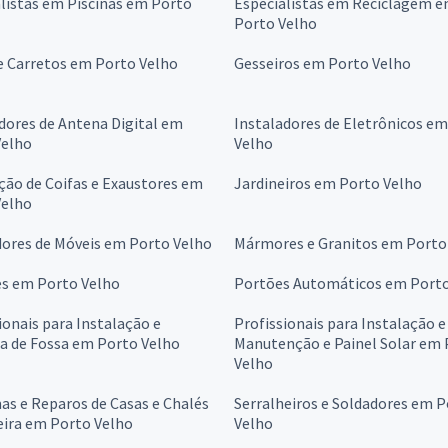
listas em Piscinas em Porto
Especialistas em Reciclagem 
Porto Velho
e Carretos em Porto Velho
Gesseiros em Porto Velho
dores de Antena Digital em
Instaladores de Eletrônicos e
Velho
Velho
ção de Coifas e Exaustores em
Jardineiros em Porto Velho
Velho
ores de Móveis em Porto Velho
Mármores e Granitos em Porto
es em Porto Velho
Portões Automáticos em Porto
ionais para Instalação e
Profissionais para Instalação e
a de Fossa em Porto Velho
Manutenção e Painel Solar em
Velho
s e Reparos de Casas e Chalés
Serralheiros e Soldadores em 
eira em Porto Velho
Velho