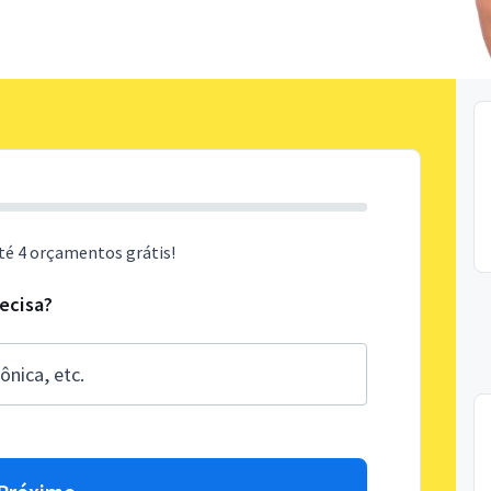
té 4 orçamentos grátis!
recisa?