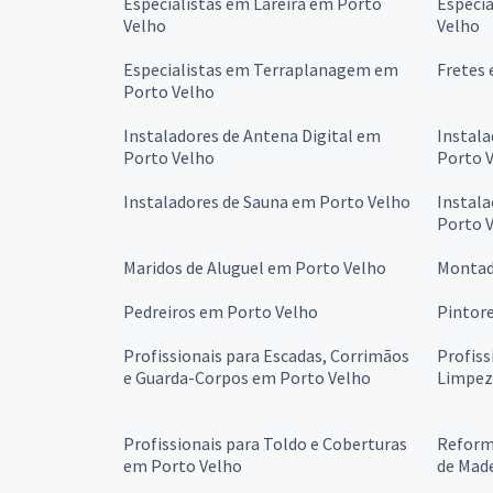
Especialistas em Lareira em Porto
Especia
Velho
Velho
Especialistas em Terraplanagem em
Fretes 
Porto Velho
Instaladores de Antena Digital em
Instala
Porto Velho
Porto 
Instaladores de Sauna em Porto Velho
Instala
Porto 
Maridos de Aluguel em Porto Velho
Montad
Pedreiros em Porto Velho
Pintor
Profissionais para Escadas, Corrimãos
Profiss
e Guarda-Corpos em Porto Velho
Limpez
Profissionais para Toldo e Coberturas
Reforma
em Porto Velho
de Mad