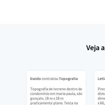
Veja 
Danilo
contratou
Topografia
Letí
Topografia de terreno dentro de
Prec
condomínio em maria paula, são
divi
gonçalo. 18 m x 18 m
dime
praticamente plano. Testa na
x 60