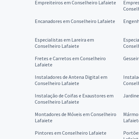
Empreiteiros em Conselheiro Lafaiete
Empres
Conselh
Encanadores em Conselheiro Lafaiete
Engenh
Especialistas em Lareira em
Especia
Conselheiro Lafaiete
Conselh
Fretes e Carretos em Conselheiro
Gesseir
Lafaiete
Instaladores de Antena Digital em
Instala
Conselheiro Lafaiete
Conselh
Instalação de Coifas e Exaustores em
Jardine
Conselheiro Lafaiete
Montadores de Móveis em Conselheiro
Mármor
Lafaiete
Lafaiet
Pintores em Conselheiro Lafaiete
Portõe
Lafaiet