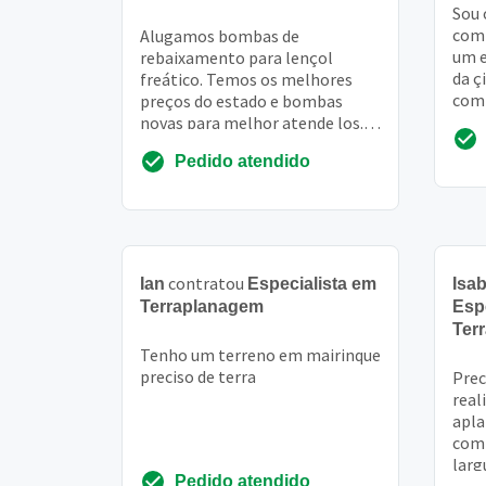
Sou 
com 
Alugamos bombas de
um e
rebaixamento para lençol
da ç
freático. Temos os melhores
com 
preços do estado e bombas
expe
novas para melhor atende los.
muit
Atendemos toda a região do ne
Pedido atendido
contratou
Ian
Especialista em
Isab
Terraplanagem
Esp
Ter
Tenho um terreno em mairinque
preciso de terra
Prec
real
apla
comp
larg
Pedido atendido