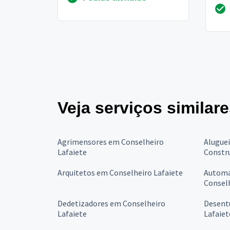
prai
saub
Veja serviços similar
Agrimensores em Conselheiro
Alugue
Lafaiete
Constr
Arquitetos em Conselheiro Lafaiete
Automa
Conselh
Dedetizadores em Conselheiro
Desent
Lafaiete
Lafaiet