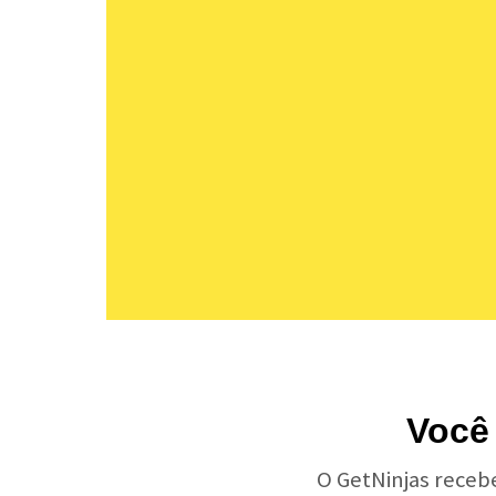
Você
O GetNinjas receb