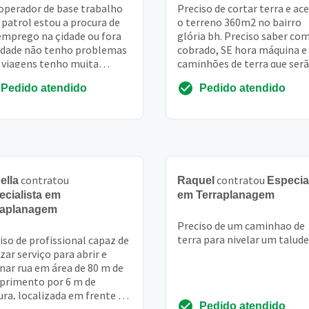
operador de base trabalho
Preciso de cortar terra e ac
patrol estou a procura de
o terreno 360m2 no bairro
mprego na çidade ou fora
glória bh. Preciso saber co
idade não tenho problemas
cobrado, SE hora máquina e
viagens tenho muita
caminhões de terra que ser
riençia ja trabalhei em
retirados
Pedido atendido
Pedido atendido
as empressa ...
contratou
contratou
ella
Raquel
Especia
ecialista em
em Terraplanagem
raplanagem
Preciso de um caminhao de
terra para nivelar um talude
iso de profissional capaz de
izar serviço para abrir e
nar rua em área de 80 m de
rimento por 6 m de
ura, localizada em frente à
Pedido atendido