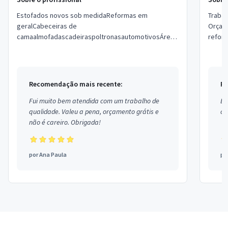
Estofados novos sob medidaReformas em
Traba
geralCabeceiras de
Orçam
camaalmofadascadeiraspoltronasautomotivosÁreas
reform
externas e internaspeça já seu orçamento sem
compromisso pelo 51 falar com Ricardo ...
Recomendação mais recente:
Re
Fui muito bem atendida com um trabalho de
Ex
qualidade. Valeu a pena, orçamento grátis e
co
não é careiro. Obrigada!
por
Ana Paula
po