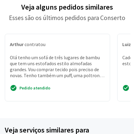
Veja alguns pedidos similares
Esses são os últimos pedidos para Conserto
Arthur
contratou
Luiz 
Olá tenho um sofá de três lugares de bambu
Cadei
que tem uns estofados estilo almofadas
esto
grandes. Vou comprar tecido pois preciso de
novas. Tenho também um puff, uma poltrona
e quatro cadeiras p...
Pedido atendido
Veja serviços similares para