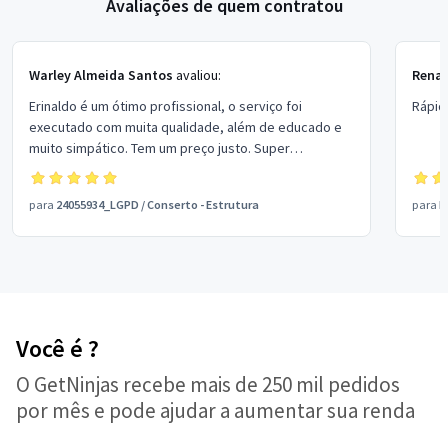
Avaliações de quem contratou
Warley Almeida Santos
avaliou:
Rena
Erinaldo é um ótimo profissional, o serviço foi
Rápid
executado com muita qualidade, além de educado e
muito simpático. Tem um preço justo. Super
recomendo.
para
24055934_LGPD
/
Conserto - Estrutura
para
M
Você é ?
O GetNinjas recebe mais de 250 mil pedidos
por mês e pode ajudar a aumentar sua renda