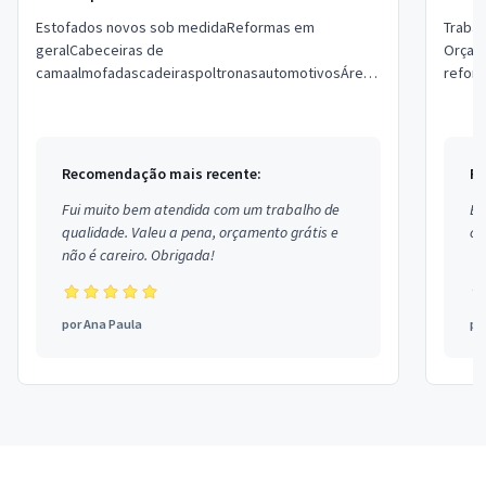
Estofados novos sob medidaReformas em
Traba
geralCabeceiras de
Orçam
camaalmofadascadeiraspoltronasautomotivosÁreas
reform
externas e internaspeça já seu orçamento sem
compromisso pelo 51 falar com Ricardo ...
Recomendação mais recente:
Re
Fui muito bem atendida com um trabalho de
Ex
qualidade. Valeu a pena, orçamento grátis e
co
não é careiro. Obrigada!
por
Ana Paula
po