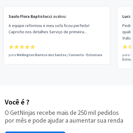
Saulo Flora Baptistucci
avaliou:
Lucia
A equipe reformou e meu sofa ficou perfeito!
Pedro
Capricho nos detalhes Serviço de primeira...
quali
trabal
impec
para
Wellington Barrozo dos Santos
/
Conserto - Estrutura
para
P
Estrut
Você é ?
O GetNinjas recebe mais de 250 mil pedidos
por mês e pode ajudar a aumentar sua renda